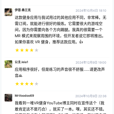
伊恩·弗兰克
2024年10月4日 18:10
这款健身应用与我试用过的其他应用不同，非常棒。无
需订阅，就能进行很好的锻炼。它需要很大的游戏空
间，因为你需要向各个方向踢腿。我真的很需要一个
MR 模式来观察周围的环境，但开发者说它即将推出。
如果你喜欢 VR 健身，推荐这款应用。👍
★
★
★
★
★
公主.leia1
2024年12月9日 19:00
应用程序很好，但是练习的声音很不舒服……请更改声
音🙏
★
★
★
★
★
MrVoodoo69
2024年10月9日 22:36
我看到一堆VR健身YouTube博主同时在宣传这个（我
敢肯定这不是巧合），就买了一本。嘿，其实还不错。