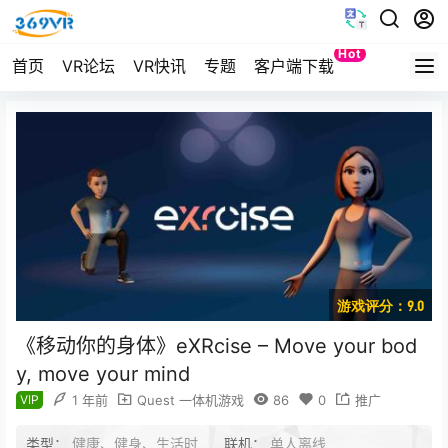
Hot
首页
VR论坛
VR快讯
专题
客户端下载
Quest
游戏评分：9.0
《移动你的身体》eXRcise – Move your bod
y, move your mind
VIP
1 年前
Quest 一体机游戏
86
0
推广
类型：
健康、健身、生活时
联机：
单人离线