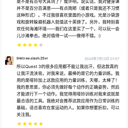
是不是有点夸大其词了？或许吧。说实话，我对健身课
并不是百分百满意——有点简陋（或者只是我还不习惯
这种形式）。不过我很喜欢里面的小游戏。光是沙袋游
戏和旋转躲避机器人就值这十英镑了。另外，我特别喜
欢任何海滩环境——我们在这里买了一个，可以玩一会
儿沙滩拳击。绝对值得一试——做得不错。:)
★
★
★
★
★
linktr.ee.slash.25vr
2024年7月13日 01:07
所以Quest 3的很多应用都不能让我出汗，但这款真的
让我汗流浃背。对我来说，最棒的是它的力量训练。我
用的是哑铃加上这款应用的力量训练，天哪，太棒了！
我的意思是，你必须先做好每个动作的正确姿势，然后
才能进行下一个动作。我觉得用哑铃训练对我来说就是
最合适的工具。我绝对会推荐这款应用作为日常训练的
基础，适合喜欢在家运动的人。如果你想要折扣，可以
关注我。
★
★
★
★
★