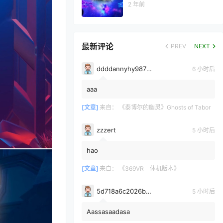
2 年前
最新评论
PREV
NEXT
ddddannyhy987878
6 小时后
aaa
[文章]
来自：
《泰博尔的幽灵》Ghosts of Tabor
zzzert
5 小时后
hao
[文章]
来自：
《369VR一体机版本》
5d718a6c2026b3700bdc0c971e6d75361628
5 小时后
Aassasaadasa