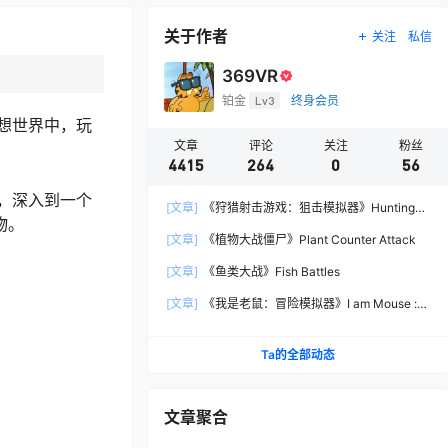
关于作者
关注
私信
369VR
铂金
Lv3
终身会员
想世界中，玩
文章
评论
关注
粉丝
4415
264
0
56
，深入到一个
[文章]
《狩猎射击游戏：狙击模拟器》Hunting
物。
Shooter: Sniper Simulator
[文章]
《植物大战僵尸》Plant Counter Attack
[文章]
《鱼类大战》Fish Battles
[文章]
《我是老鼠：冒险模拟器》I am Mouse :
Adventure Simulator
Ta的全部动态
文章聚合