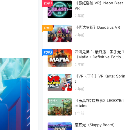
《霓虹爆破 VR》Neon Blast
TOP1
VR
2 年前
《代达罗斯》Daedalus VR
TOP2
2 年前
四海兄弟 1: 最终版 | 黑手党 1
TOP3
（Mafia I: Definitive Edition
on Steam）
2 年前
《VR卡丁车》VR Karts: Sprin
t
2 年前
《乐高?砖块故事》LEGO?Bri
cktales
1 年前
扇耳光（Slappy Board）