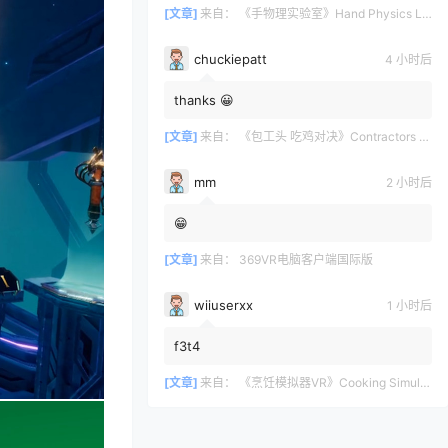
[文章]
来自：
《手物理实验室》Hand Physics Lab
chuckiepatt
4 小时后
thanks 😀
[文章]
来自：
《包工头 吃鸡对决》Contractors Showdown
mm
2 小时后
😁
[文章]
来自：
369VR电脑客户端国际版
wiiuserxx
1 小时后
f3t4
[文章]
来自：
《烹饪模拟器VR》Cooking Simulator VR