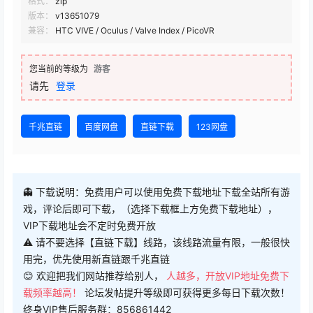
格式：
zip
版本：
v13651079
兼容：
HTC VIVE / Oculus / Valve Index / PicoVR
您当前的等级为
游客
请先
登录
千兆直链
百度网盘
直链下载
123网盘
👻 下载说明：免费用户可以使用免费下载地址下载全站所有游
戏，评论后即可下载，（选择下载框上方免费下载地址），
VIP下载地址会不定时免费开放
⚠ 请不要选择【直链下载】线路，该线路流量有限，一般很快
用完，优先使用新直链跟千兆直链
😊 欢迎把我们网站推荐给别人，
人越多，开放VIP地址免费下
载频率越高！
论坛发帖提升等级即可获得更多每日下载次数！
终身VIP售后服务群：856861442