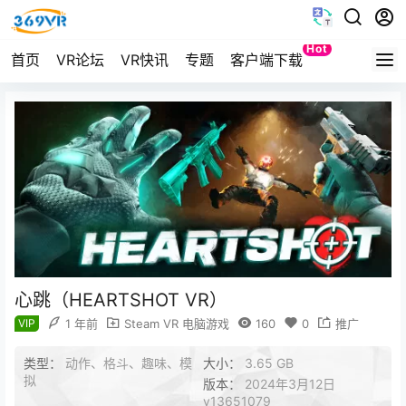
Hot
首页
VR论坛
VR快讯
专题
客户端下载
Quest
心跳（HEARTSHOT VR）
VIP
1 年前
Steam VR 电脑游戏
160
0
推广
类型：
动作、格斗、趣味、模
大小：
3.65 GB
拟
版本：
2024年3月12日
v13651079