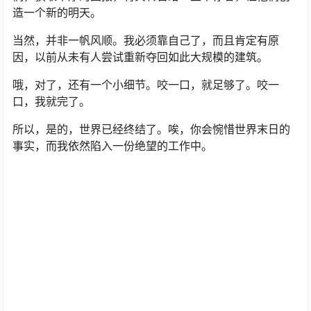
造一个新的明天。
当然，并非一帆风顺。我必须靠自己了，而且肯定有原
因，以前从未有人尝试重新夺回如此大规模的建筑。
哦，对了，还有一个小细节。咬一口，就足够了。咬一
口，我就完了。
所以，是的，世界已经终结了。唉，你会惋惜世界末日的
事实，而我依然陷入一份绝望的工作中。