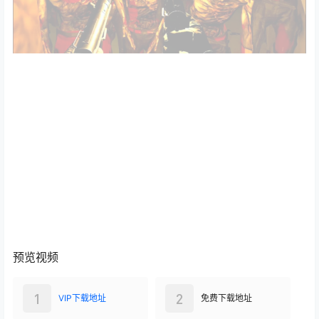
预览视频
1
2
VIP下载地址
免费下载地址
查看
下载权限