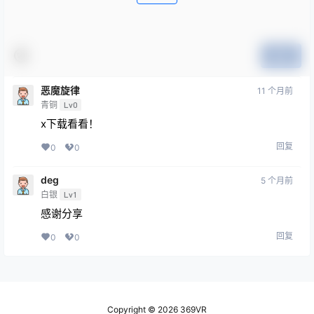
提交
恶魔旋律
11 个月前
青铜
Lv0
x下载看看！
回复
0
0
deg
5 个月前
白银
Lv1
感谢分享
回复
0
0
Copyright © 2026
369VR