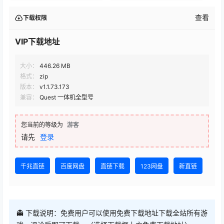
VIP下载地址
大小：
446.26 MB
格式：
zip
版本：
v1.1.73.173
兼容：
Quest 一体机全型号
您当前的等级为
游客
请先
登录
千兆直链
百度网盘
直链下载
123网盘
新直链
👻 下载说明：免费用户可以使用免费下载地址下载全站所有游
戏，评论后即可下载，（选择下载框上方免费下载地址），
VIP下载地址会不定时免费开放
⚠ 请不要选择【直链下载】线路，该线路流量有限，一般很快