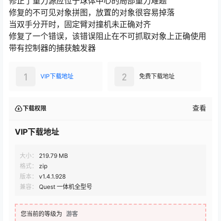
修正了重力源应位于球体中心的局部重力难题
修复的不可见对象拼图，放置的对象很容易掉落
当双手分开时，固定臂对撞机未正确对齐
修复了一个错误，该错误阻止在不可抓取对象上正确使用
带有控制器的捕获触发器
1
2
VIP下载地址
免费下载地址
查看
下载权限
VIP下载地址
大小：
219.79 MB
格式：
zip
版本：
v1.4.1.928
兼容：
Quest 一体机全型号
您当前的等级为
游客