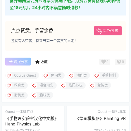
需开通网盘会员即可享受高速下载。月费会员价格现临时降低
至18元/月，24小时内不满意随时退款！
点点赞赏，手留余香
给TA打赏
还没有人赞赏，快来当第一个赞赏的人吧！
0
0
海报分享
收藏
Oculus Quest
休闲类
动作类
手势控制
教育类
混合现实
热门必玩
益智类
街机类
趣味类
Quest 一体机游戏
Quest 一体机游戏
《手物理实验室汉化中文版》
《绘画模拟器》Painting VR
Hand Physics Lab
2024-4-25 23:07:07
2024-4-26 2:13:46