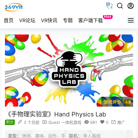
Hot
首页
VR论坛
VR快讯
专题
客户端下载
Quest
游戏评分：6.8
《手物理实验室》Hand Physics Lab
积分
3 个月前
Quest 一体机游戏
681
0
推广
类型：
休闲、趣味、动作、手
联机：
单人离线