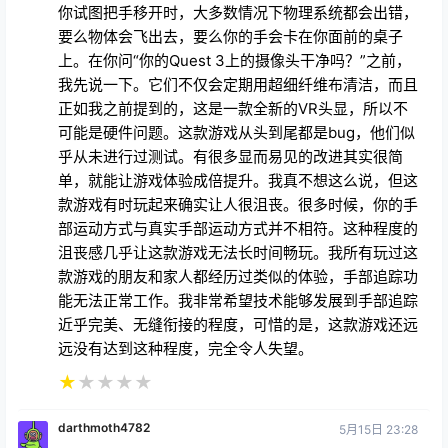
你试图把手移开时，大多数情况下物理系统都会出错，
要么物体会飞出去，要么你的手会卡在你面前的桌子
上。在你问“你的Quest 3上的摄像头干净吗？”之前，
我先说一下。它们不仅会定期用超细纤维布清洁，而且
正如我之前提到的，这是一款全新的VR头显，所以不
可能是硬件问题。这款游戏从头到尾都是bug，他们似
乎从未进行过测试。有很多显而易见的改进其实很简
单，就能让游戏体验成倍提升。我真不想这么说，但这
款游戏有时玩起来确实让人很沮丧。很多时候，你的手
部运动方式与真实手部运动方式并不相符。这种程度的
沮丧感几乎让这款游戏无法长时间畅玩。我所有玩过这
款游戏的朋友和家人都经历过类似的体验，手部追踪功
能无法正常工作。我非常希望技术能够发展到手部追踪
近乎完美、无缝衔接的程度，可惜的是，这款游戏还远
远没有达到这种程度，完全令人失望。
★
★
★
★
★
darthmoth4782
5月15日 23:28