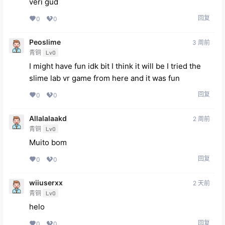
veri gud
回复
0
0
Peoslime
3 周前
青铜
Lv0
I might have fun idk bit I think it will be I tried the
slime lab vr game from here and it was fun
回复
0
0
Allalalaakd
2 周前
青铜
Lv0
Muito bom
回复
0
0
wiiuserxx
2 天前
青铜
Lv0
helo
回复
0
0