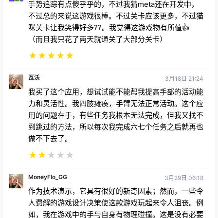
手势追踪有点傻乎乎的，不过我猜meta还在开发中，
不过总的来说这游戏很棒。不过关卡应该更多，不过猫
咪关卡让我笑得好多??。我觉得这游戏物有所值👍
（而且我只花了两天就通关了大部分关卡）
★
★
★
★
★
瓦沃
3月18日 21:24
我买了这个应用，想试试能不能帮我提高手部的活动能
力和灵活性。我四肢瘫痪，手臂无法正常活动。这个应
用的问题在于，有些任务我根本无法完成，但我又找不
到跳过的方法，所以每次我完成六七个任务之后就再也
做不下去了。
★
★
★
★
★
MoneyFlo_GG
3月29日 06:18
作为技术演示，它具有很好的新奇因素；然而，一些令
人费解的游戏设计决策使这款游戏玩起来令人沮丧。例
如，我在游戏中的手与自身有物理碰撞。这是没有必要