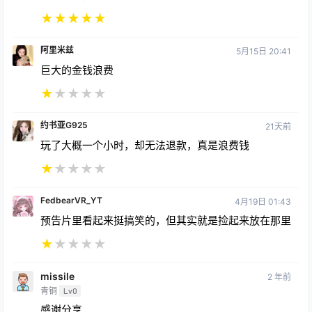
★
★
★
★
★
阿里米兹
5月15日 20:41
巨大的金钱浪费
★
★
★
★
★
约书亚G925
21天前
玩了大概一个小时，却无法退款，真是浪费钱
★
★
★
★
★
FedbearVR_YT
4月19日 01:43
预告片里看起来挺搞笑的，但其实就是捡起来放在那里
★
★
★
★
★
missile
2 年前
青铜
Lv0
感谢分享