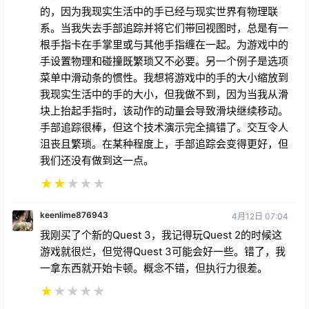
的，因为我现实生活中的手已经与现实世界有物理联
系。当我失去手部追踪并将它们带回视图时，总是有一
根手指卡在手掌里或与其他手指缠在一起。为游戏中的
手设置物理和碰撞既繁琐又不必要。另一个例子是选项
菜单中滑动条的惯性。我想将游戏中的手的大小缩放到
我现实生活中的手的大小，但我做不到，因为当我从滑
块上抬起手指时，该动作的动量会导致滑块继续移动。
手部追踪很棒，但这个技术演示完全搞错了。交互令人
沮丧且繁琐。在某种程度上，手部追踪会变得更好，但
我们还没有做到这一点。
★
★
★
★
★
keenlime876943
4月12日 07:04
我刚买了个新的Quest 3，我记得玩Quest 2的时候这
游戏就很烂，但觉得Quest 3可能会好一些。错了，我
一拿东西就开始卡顿。概念不错，但执行力很差。
★
★
★
★
★