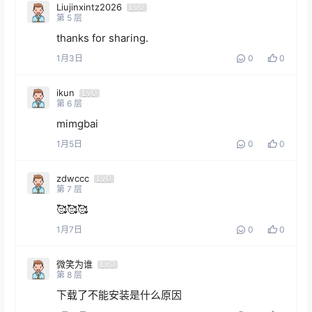
Liujinxintz2026
Lv0
第
5
层
thanks for sharing.
1月3日
0
0
ikun
Lv0
第
6
层
mimgbai
1月5日
0
0
zdwccc
Lv0
第
7
层
🥰🥰🥰
1月7日
0
0
微笑为谁
Lv0
第
8
层
下载了不能安装是什么原因