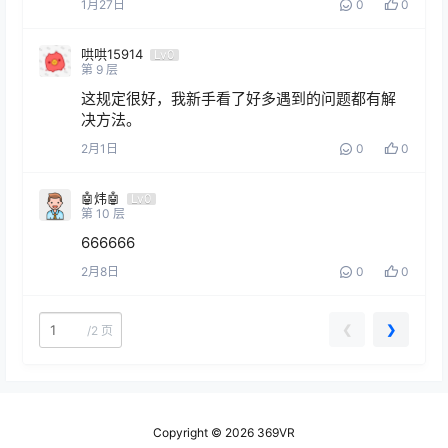
1月27日
0
0
哄哄15914
Lv0
第
9
层
这规定很好，我新手看了好多遇到的问题都有解
决方法。
2月1日
0
0
🤖炜🤖
Lv0
第
10
层
666666
2月8日
0
0
❮
❯
/
2 页
Copyright © 2026
369VR