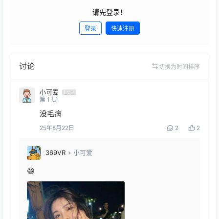
请先登录！
登录
快速注册
发布
讨论
切换为时间排序
小可爱
Lv0
第
1
层
没毛病
25年8月22日
2
2
369VR
小可爱
😄