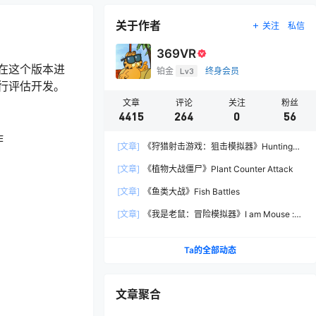
关于作者
关注
私信
369VR
在这个版本进
铂金
Lv3
终身会员
行评估开发。
文章
评论
关注
粉丝
4415
264
0
56
作
[文章]
《狩猎射击游戏：狙击模拟器》Hunting
Shooter: Sniper Simulator
[文章]
《植物大战僵尸》Plant Counter Attack
[文章]
《鱼类大战》Fish Battles
[文章]
《我是老鼠：冒险模拟器》I am Mouse :
Adventure Simulator
Ta的全部动态
文章聚合