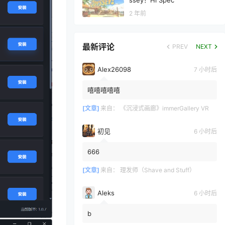
ssey！Hi Spec
2 年前
最新评论
PREV
NEXT
Alex26098
7 小时后
嘻嘻嘻嘻嘻
[文章]
来自：
《沉浸式画廊》immerGallery VR
初见
6 小时后
666
[文章]
来自：
理发师（Shave and Stuff）
Aleks
6 小时后
b