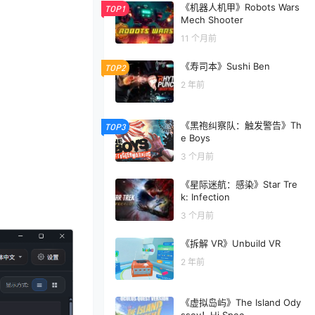
《机器人机甲》Robots Wars
TOP1
Mech Shooter
11 个月前
《寿司本》Sushi Ben
TOP2
2 年前
《黑袍纠察队：触发警告》Th
TOP3
e Boys
3 个月前
《星际迷航：感染》Star Tre
k: Infection
3 个月前
《拆解 VR》Unbuild VR
2 年前
《虚拟岛屿》The Island Ody