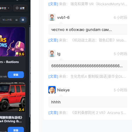
[文章]
来自：
瑞克和莫蒂 VR（RickandMorty:VirtualRick-ality）
vvb1-6
6 小时后
честно я обожаю gundam сам
собирал модельку rx78-2 rg жаль что
1/144 а так я пропустил хайп данно...
[文章]
来自：
《机动战士高达：银色幻影》Mobile Suit Gundam: Silver Phantom
lg
5 小时后
6666666666666666666666666666666
6666666
[文章]
来自：
生化危机4 重制版|国语|豪华全DLC（Resident Evil 4 VR）
Niekye
5 小时后
hhhh
[文章]
来自：
《亚利桑那阳光 2 VR》Arizona Sunshine® 2