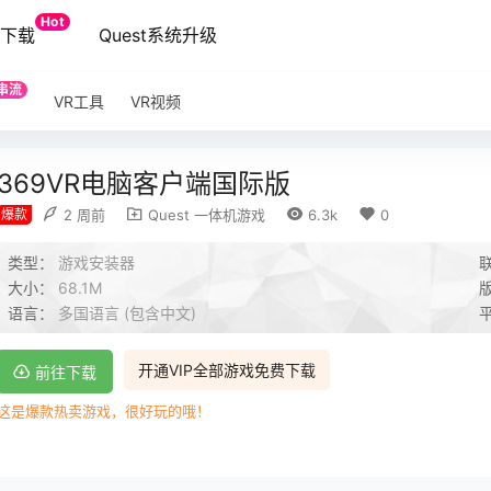
Hot
端下载
Quest系统升级
串流
VR工具
VR视频
369VR电脑客户端国际版
爆款
2 周前
Quest 一体机游戏
6.3k
0
类型：
游戏安装器
大小：
68.1M
语言：
多国语言 (包含中文)
开通VIP全部游戏免费下载
前往下载
这是爆款热卖游戏，很好玩的哦！