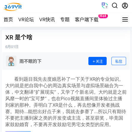
Hot
首页
VR论坛
VR快讯
专题
客户端下载
Quest
XR 是个啥
6月
01日
雨不眠的下
关注
私信
      看到题目我先去度娘恶补了一下关于XR的专业知识。
大约就是把自我中心的周边真实场景与虚拟场景融合为一
体，中文翻译“扩展现实”，又学了个新名词。大约就是之前
风靡一时的“宝可梦”，也在Pico视频直播间里体验过主播
到家的那种。弄明白了XR是什么，再去想像开发者挑战
赛。期待…能想出好点子来，我就去参赛了…所以只有期待
不要把主播到家之类的开发变成主流，甚至获奖，毕竟国
家鼓励婚育，不要再开发鼓励宅男宅女类型的应用。