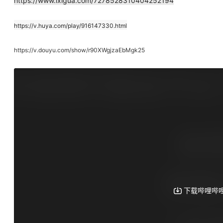
https://www.ixigua.com/7278528310404252194
https://v.huya.com/play/916147330.html
https://v.douyu.com/show/r90XWgjzaEbMgk25