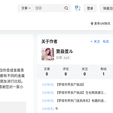
文章
登录
快速注
发布VR快讯
关于作者
关注
私信
寶赑疍ル
白银
Lv1
文章
评论
关注
粉丝
了！ 当你变成金属青
0
0
0
1
都有不同的金属
朋友进行比较。
[VR快讯]
【梦境世界丧尸挑战】
感谢您对一家小
[VR快讯]
【梦境世界丧尸挑战】生化精英建立自
信
[VR快讯]
【梦境世界热门道具排名】有趣的道具
（麻烦点点赞谢谢）
[VR快讯]
牛