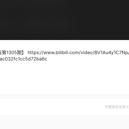
tps://www.bilibili.com/video/BV1Au4y1C7Np
ac032fc1cc5d72ba6c
不要发布无意义