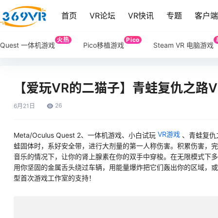
首页
VR论坛
VR快讯
专题
客户
火热
Pico
Quest 一体机游戏
Pico移植游戏
Steam VR 电脑游戏
【爱玩VR的二猫子】青蛙复仇之路V
26
6月
21日
VR游戏
Meta/Oculus Quest 2、一体机游戏、小白试玩
、青蛙复仇之路
蛙固体时，系好安全带，进行大剂量的第一人称伤害。积累伤害，完
音乐的情况下，让你的肾上腺素在你的双手中穿梭。在无限模式下多
用你坚固的金属舌头绕过车辆，用能量爆炸把它们轰出你的区域，或
型首次游戏工作室的支持！