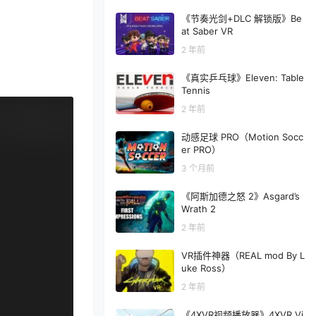
《节奏光剑+DLC 解锁版》Be
at Saber VR
2 年前
《真实乒乓球》Eleven: Table
Tennis
2 年前
动感足球 PRO（Motion Socc
er PRO）
3 个月前
《阿斯加德之怒 2》Asgard’s
Wrath 2
2 年前
VR插件神器（REAL mod By L
uke Ross）
2 年前
《4XVR视频播放器》4XVR Vi