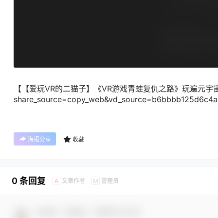
【【爱玩VR的二猫子】《VR游戏青蛙复仇之路》玩遍元宇宙第1305期】 ht
share_source=copy_web&vd_source=b6bbbb125d6c4a
海报分享
收藏
0 条回复
文章作者
管理员
A
M
欢迎您，新朋友，感谢参与互动！