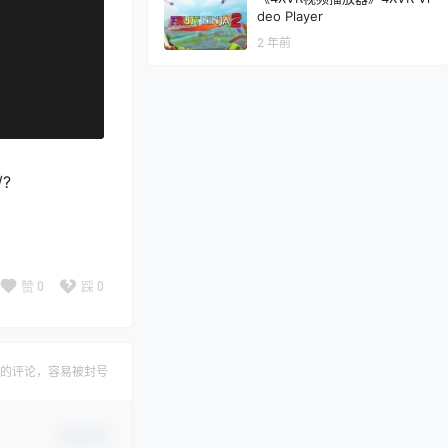
deo Player
2 年前
/?
赞
0
踩
0
的评论，容易被封号
确认修改