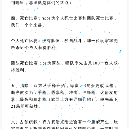
到哪里，那里就是你们的终点）
四、死亡比赛：它分为个人死亡比赛和团队死亡比赛，
我们一个个来讲。
个人死亡比赛：没有队伍，独自战斗，哪一位玩家率先
击杀50个敌人获得胜利。
团队死亡比赛：分为两队，哪队率先击杀100个敌人获
得胜利。
五、清除：双方从手枪开始，每赢下3局会更改武器，
顺序依次为：手枪、霰弹枪、冲击、冲锋枪、火箭发射
器、爆裂和狙击枪（武器上方有详细介绍）。率先赢下
21局即可获胜。
六、占领旗帜：双方复活点附近会有一个旗帜产生，玩
家需要闯入敌营抢夺旗帜回自己的阵营中来，一定时间