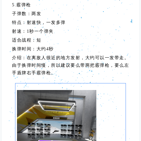
5.霰弹枪
子弹数：两发
特点：射速快，一发多弹
射速：1秒一个弹夹
适合战程：短
换弹时间：大约4秒
介绍：在离敌人很近的地方发射，大约可以一发带走。
由于换弹时间慢，所以建议要么带两把霰弹枪，要么左
手盾牌右手霰弹枪。