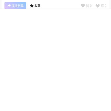
赞
0
踩
0
海报分享
收藏
0 条回复
文章作者
管理员
A
M
首页
专题
会员
搜索
菜单
我的
欢迎您，新朋友，感谢参与互动！
确认修改
您必须登录或注册以后才能发表评论
登录
提交
暂无讨论，说说你的看法吧