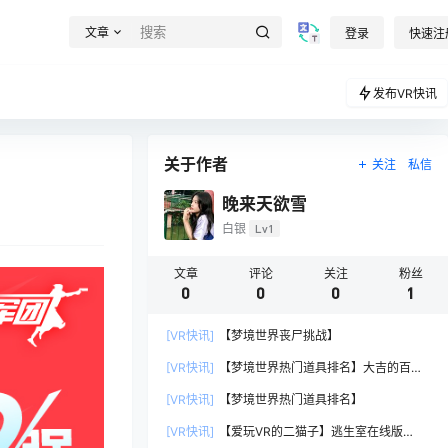
文章
登录
快速注
发布VR快讯
关于作者
关注
私信
晚来天欲雪
白银
Lv1
文章
评论
关注
粉丝
0
0
0
1
[VR快讯]
【梦境世界丧尸挑战】
[VR快讯]
【梦境世界热门道具排名】大吉的百宝
袋
[VR快讯]
【梦境世界热门道具排名】
[VR快讯]
【爱玩VR的二猫子】逃生室在线版