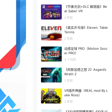
《节奏光剑+DLC 解锁版》Be
at Saber VR
2 年前
《真实乒乓球》Eleven: Table
Tennis
2 年前
动感足球 PRO（Motion Socc
er PRO）
3 个月前
《阿斯加德之怒 2》Asgard’s
Wrath 2
2 年前
VR插件神器（REAL mod By L
uke Ross）
2 年前
《4XVR视频播放器》4XVR Vi