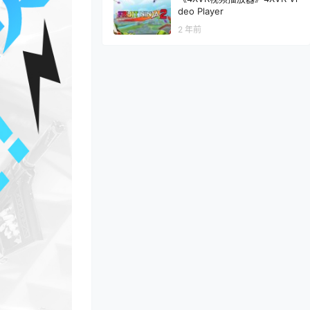
deo Player
2 年前