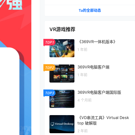
VR，玩遍元宇宙第1290期
Ta的全部动态
VR游戏推荐
《369VR一体机版本》
TOP1
1 年前
369VR电脑客户端
TOP2
1 年前
369VR电脑客户端国际版
TOP3
4 个月前
《VD串流工具》Virtual Desk
top 破解版
2 年前