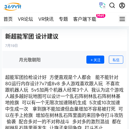
Hot
首页
VR论坛
VR快讯
专题
客户端下载
Quest
新超能军团 设计建议
7月
19日
月光敬朝阳
关注
私信
超能军团捡枪设计好 方便直观是个人都会 能不能针对
8G运行内存设计7v7或8v8 多人游戏喜欢跟人玩 不喜欢
跟机器人玩 5v5加两个机器人经常3个人 我认为这个游戏
人越多越好玩地图可以设计一个乱石阵树林乱石阵树林基
地抢旗 可以有一个无限次加速随机生成 5次或10次加速
中生成一次 拿到旗不能加速但血量增加不容易被打死 可
以在手上抢旗 增加在树林乱石阵里面的来回争夺打斗攻防
偷袭 配合多对一的不对称战斗 多对多的激烈混战 都在
树林乱石阵里面发生 让旗子来回争夺 打斗不止