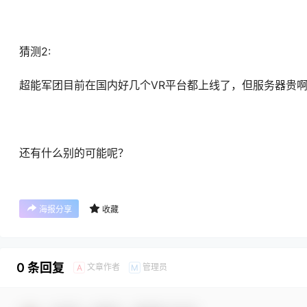
猜测2:
超能军团目前在国内好几个VR平台都上线了，但服务器贵
还有什么别的可能呢？
海报分享
收藏
0 条回复
文章作者
管理员
A
M