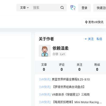
文章
登录
快速注
发布VR快讯
关于作者
关注
私信
依赖温柔
白银
Lv1
文章
评论
关注
粉丝
0
0
0
0
[VR快讯]
男篮世界杯最全赛程8.25-9.10
[VR快讯]
【梦境世界经典台词盘点】
[VR快讯]
VR剧本杀《穿越星尘》三结局
[VR快讯]
【每周折扣晒单】Mini Motor Racing X