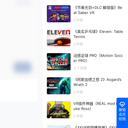
确认修改
《节奏光剑+DLC 解锁版》Be
at Saber VR
2 年前
《真实乒乓球》Eleven: Table
Tennis
2 年前
动感足球 PRO（Motion Socc
er PRO）
提交
3 个月前
《阿斯加德之怒 2》Asgard’s
Wrath 2
2 年前
VR插件神器（REAL mod By L
uke Ross）
解锁
会员
2 年前
权限
《4XVR视频播放器》4XVR Vi