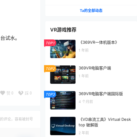
折扣了
Ta的全部动态
VR游戏推荐
平台试水。
《369VR一体机版本》
TOP1
1 年前
369VR电脑客户端
TOP2
1 年前
赞
0
踩
0
369VR电脑客户端国际版
TOP3
4 个月前
《VD串流工具》Virtual Desk
的评论，容易被封号
top 破解版
2 年前