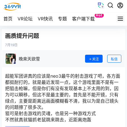
Hot
首页
VR论坛
VR快讯
专题
客户端下载
Quest
画质提升问题
7月
19日
晚来天欲雪
关注
私信
超能军团讲真的应该是neo3最牛的射击游戏了吧，各方面
都挺耐打的，就是最近发现一点，这个游戏里面不是有一
把狙击枪嘛，但是你们有没有发现基本上不太用的到，因
为可以瞬移，但这不是最主要的，首先是不能开镜，只有
绿点，主要是距离远画面模糊看不清，我以为是自己镜头
的问题擦了很多次。
狙可是射击游戏的灵魂，也是另一种游戏方式
不然就真就猫抓老鼠跳来跳去，近距离炮轰