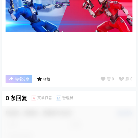
赞
0
踩
0
海报分享
收藏
0 条回复
文章作者
管理员
A
M
欢迎您，新朋友，感谢参与互动！
确认修改