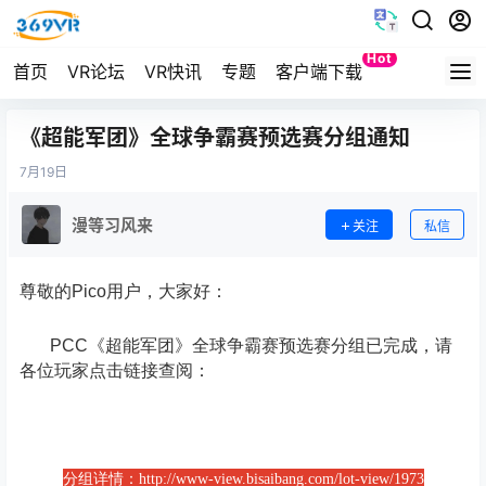
Hot
首页
VR论坛
VR快讯
专题
客户端下载
Quest
《超能军团》全球争霸赛预选赛分组通知
7月
19日
漫等习风来
关注
私信
尊敬的Pico用户，大家好：
PCC《超能军团》全球争霸赛预选赛分组已完成，请
各位玩家点击链接查阅：
分组详情：http://www-view.bisaibang.com/lot-view/1973