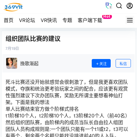
Hot
首页
VR论坛
VR快讯
专题
客户端下载
Quest
组织团队比赛的建议
7月
19日
挽歌渐起
关注
私信
死斗比赛还没开始就感觉会很刺激了，但是我更喜欢团队
模式，夺旗和统治更考验玩家之间的配合，应该更有观赏
性强烈建议下次办团队赛，奖励无所谓主要想看神仙打
架。下面是我的想法
单人比赛结束官方做个阶梯式排名
t1阶梯10个人，t2阶梯10个人，t3阶梯20个人（前40名）
然后组织团队赛，由阶梯内的成员当队长自由拉人组团
团队人员构成规则是:一个团队只能有一个t1或t2，t3可以
有两个，剩余两个名额只能找没排进前40的人入队。