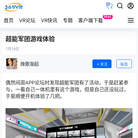
Hot
首页
VR论坛
VR快讯
专题
客户端下载
Quest
超能军团游戏体验
7月
19日
挽歌渐起
关注
私信
偶然间逛APP论坛时发现超能军团有了活动，于是赶紧参
与，一看自己一体机里有这个游戏，但是自己还没玩过，
于是顺便开机体验了几把。