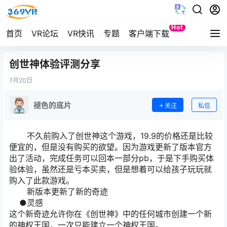
Hot
首页
VR论坛
VR快讯
专题
客户端下载
Quest
创世神体验评测分享
7月
20日
褪色的底片
关注
私信
不久前购入了创世神这个游戏，19.9的价格还是比较
便宜的，但是没有购买的欲望。因为游戏更新了版本官方
出了活动，完成任务可以回本一部分pb，于是下手购买体
验体验，虽然还是亏本买卖，但是想着可以给孩子玩玩就
购入了此款游戏。
新版本更新了新的奇迹
●灵感
这个新奇迹允许你在《创世神》中的任何城市创建一个新
的神权王国，一次只能建立一个神权王国。