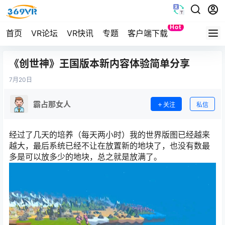
Hot
首页
VR论坛
VR快讯
专题
客户端下载
Quest
《创世神》王国版本新内容体验简单分享
7月
20日
霸占那女人
关注
私信
经过了几天的培养（每天两小时）我的世界版图已经越来
越大，最后系统已经不让在放置新的地块了，也没有数最
多是可以放多少的地块，总之就是放满了。