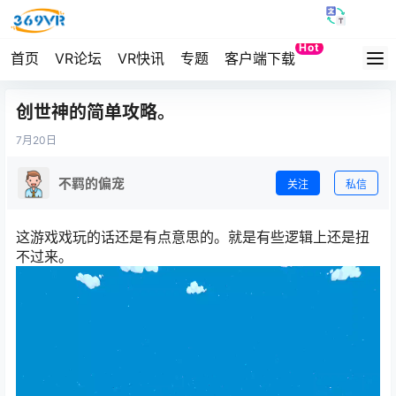
Hot
首页
VR论坛
VR快讯
专题
客户端下载
Quest
创世神的简单攻略。
7月
20日
不羁的偏宠
关注
私信
这游戏戏玩的话还是有点意思的。就是有些逻辑上还是扭
不过来。