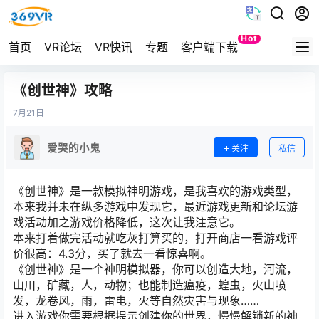
Hot
首页
VR论坛
VR快讯
专题
客户端下载
Quest
《创世神》攻略
7月
21日
爱哭的小鬼
关注
私信
《创世神》是一款模拟神明游戏，是我喜欢的游戏类型，
本来我并未在纵多游戏中发现它，最近游戏更新和论坛游
戏活动加之游戏价格降低，这次让我注意它。
本来打着做完活动就吃灰打算买的，打开商店一看游戏评
价很高：4.3分，买了就去一看惊喜啊。
《创世神》是一个神明模拟器，你可以创造大地，河流，
山川，矿藏，人，动物；也能制造瘟疫，蝗虫，火山喷
发，龙卷风，雨，雷电，火等自然灾害与现象……
进入游戏你需要根据提示创建你的世界，慢慢解锁新的神