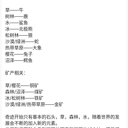
草——牛
树林——鹿
水——鲨鱼
冰——北极熊
松树林——狼
沙漠/绿洲——蛇
热带草原——大象
樱花——兔子
沼泽——鳄鱼
矿产相关：
草/樱花——铜矿
森林/沼泽——煤矿
冰/松树林——铁矿
沙漠/绿洲/热带草原——金矿
奇迹开始只有基本的石头，草，森林，水，随着世界的发
展会不断的加入新的元素。