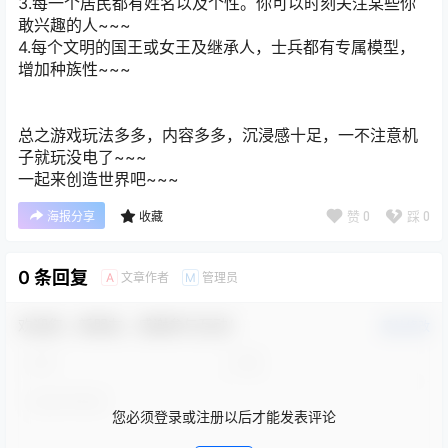
3.每一个居民都有姓名以及个性。你可以时刻关注某些你
敢兴趣的人~~~
4.每个文明的国王或女王及继承人，士兵都有专属模型，
增加种族性~~~
总之游戏玩法多多，内容多多，沉浸感十足，一不注意机
子就玩没电了~~~
一起来创造世界吧~~~
赞
0
踩
0
海报分享
收藏
0 条回复
文章作者
管理员
A
M
欢迎您，新朋友，感谢参与互动！
确认修改
您必须登录或注册以后才能发表评论