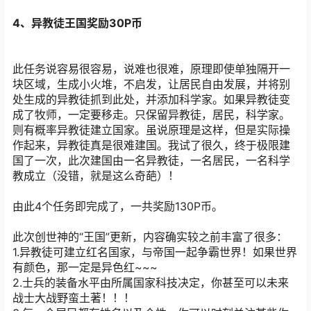
4、异教徒王国奖励30P币
此任务说容易很容易，说难也很难，原理即使单独隔开一
块区域，生成小火堆，不启发，让居民自由发展，并将别
处生成的异教徒抓到此处，并添加科学家。如果异教徒变
成了牧师，一定要移走。只保留异教徒，居民，科学家。
则有概率异教徒建立国家。虽说原理是这样，但是实际操
作起来，异教徒真是很难建国。我试了很久，终于极限建
国了一次，此次建国由一名异教徒，一名居民，一名科学
教成立（没错，就是这么奇葩）！
由此4个任务即完成了，一共奖励130P币。
此次创世神的“王国”更新，内容确实较之前丰富了很多：
1.异教徒可建立红名国家，与帝国一起争霸世界！如果世界
有颜色，那一定是异色红~~~
2.士兵的装备水平由所属国家科技决定，你甚至可以未来
战士大战野蛮土著！！！