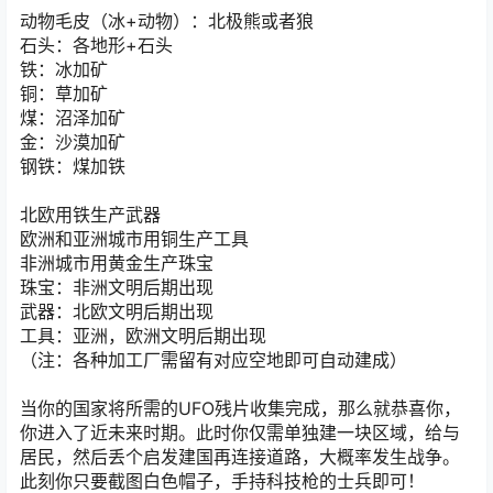
动物毛皮（冰+动物）：北极熊或者狼
石头：各地形+石头
铁：冰加矿
铜：草加矿
煤：沼泽加矿
金：沙漠加矿
钢铁：煤加铁
北欧用铁生产武器
欧洲和亚洲城市用铜生产工具
非洲城市用黄金生产珠宝
珠宝：非洲文明后期出现
武器：北欧文明后期出现
工具：亚洲，欧洲文明后期出现
（注：各种加工厂需留有对应空地即可自动建成）
当你的国家将所需的UFO残片收集完成，那么就恭喜你，
你进入了近未来时期。此时你仅需单独建一块区域，给与
居民，然后丢个启发建国再连接道路，大概率发生战争。
此刻你只要截图白色帽子，手持科技枪的士兵即可！