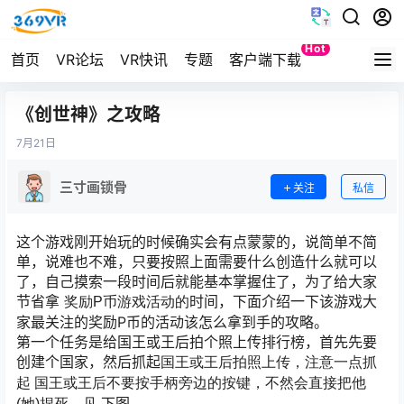
Hot
首页
VR论坛
VR快讯
专题
客户端下载
Quest
《创世神》之攻略
7月
21日
三寸画锁骨
关注
私信
这个游戏刚开始玩的时候确实会有点蒙蒙的，说简单不简
单，说难也不难，只要按照上面需要什么创造什么就可以
了，自己摸索一段时间后就能基本掌握住了，为了给大家
节省拿
时间，下面介绍一下该游戏大
奖励P币游戏活动的
家最关注的奖励P币的活动该怎么拿到手的攻略。
第一个任务是给国王或王后拍个照上传排行榜，首先先要
创建个国家，然后抓起
国王或王后拍照上传，注意一点抓
起
国王或王后不要按手柄旁边的按键，不然会直接把他
下图。
(她)捏死，见