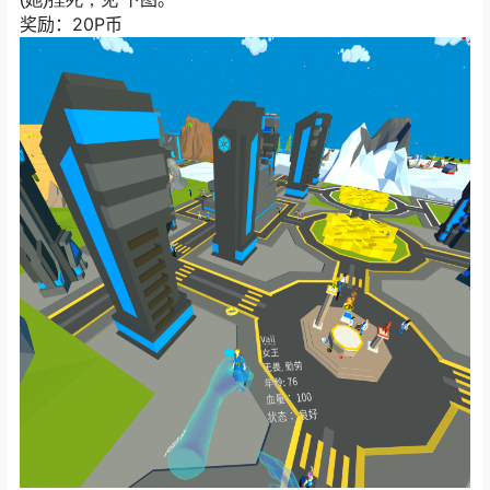
奖励：20P币