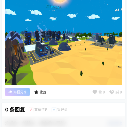
赞
0
踩
0
海报分享
收藏
0 条回复
文章作者
管理员
A
M
欢迎您，新朋友，感谢参与互动！
确认修改