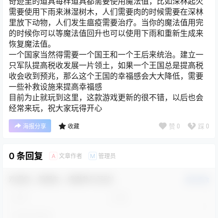
奇迹里的道具每样道具都需要使用魔法值，比如深林起火
需要使用下雨来淋湿树木，人们需要肉的时候需要在深林
里放下动物，人们发生瘟疫需要治疗。当你的魔法值用完
的时候你可以等魔法值回升也可以使用下雨和重新生成来
恢复魔法值。
一个国家当然得需要一个国王和一个王后来统治。建立一
只军队提高税收发展一片领土，如果一个王国总是提高税
收会收到预兆，那么这个王国的幸福感会大大降低，需要
一些补救设施来提高幸福感
目前为止就玩到这里，这款游戏更新的很不错，以后也会
经常来玩，祝大家玩得开心
赞
0
踩
0
海报分享
收藏
0 条回复
文章作者
管理员
A
M
欢迎您，新朋友，感谢参与互动！
确认修改