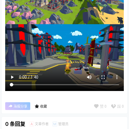
赞
0
踩
0
海报分享
收藏
0 条回复
文章作者
管理员
A
M