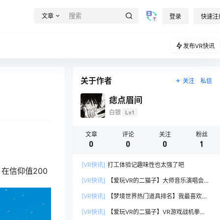
文章
登录
快速注
发布VR快讯
关于作者
关注
私信
痣点眉间
白银
Lv1
文章
评论
关注
粉丝
0
0
0
1
[VR快讯]
打工体验记趣味性也太强了吧
在信仰值200
[VR快讯]
【爱玩VR的二猫子】大师音乐演唱会
VR，玩遍元宇宙1270期
[VR快讯]
【梦境世界热门道具排名】我最喜欢的
五个道具
[VR快讯]
【爱玩VR的二猫子】VR游戏战机拳