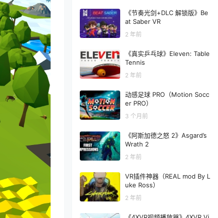
《节奏光剑+DLC 解锁版》Be
at Saber VR
2 年前
《真实乒乓球》Eleven: Table
Tennis
2 年前
动感足球 PRO（Motion Socc
er PRO）
3 个月前
《阿斯加德之怒 2》Asgard’s
Wrath 2
2 年前
VR插件神器（REAL mod By L
uke Ross）
2 年前
《4XVR视频播放器》4XVR Vi