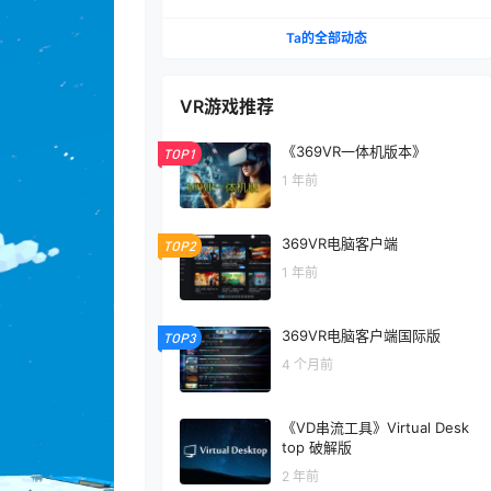
击，玩遍元宇宙第1297期
Ta的全部动态
VR游戏推荐
《369VR一体机版本》
TOP1
1 年前
369VR电脑客户端
TOP2
1 年前
369VR电脑客户端国际版
TOP3
4 个月前
《VD串流工具》Virtual Desk
top 破解版
2 年前