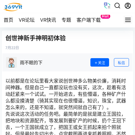
Hot
首页
VR论坛
VR快讯
专题
客户端下载
Quest
创世神新手神明初体验
7月
22日
雨不眠的下
关注
私信
以前都是在论坛里看大家说创世神多么物美价廉，消耗时
间神器。但是自己一直都没玩也没有买，这次，趁着有活
动赶紧来一个试试。一开始进去，有些懵逼，各种矿产什
么都没摸清楚（骑其实现在也很懵逼，知识，珠宝，武器
怎么来的，还是不知道，就突然间就自己有了）。
先说说这次活动的任务吧。最简单的是就是建立王国拉，
把地块和资源配齐，等发展到要矿产的时候，扔个王冠下
去，一个王国就成立了，把国王或女王抓起来拍个照就
好。但是最好先切出去，点完截图再进来抓着照相，不然