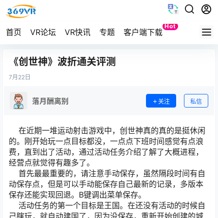
Hot
首页
VR论坛
VR快讯
专题
客户端下载
Quest
《创世神》波折通关评测
7月
22日
落月酬离别
关注
私信
在近期一堆运动射击游戏中，创世神真的真的是挺休闲
的。刚开始玩一点目标都没，一点点下班时间感觉有点浪
费，直到出了活动，通过活动任务介绍了解了大概进程，
经营点就觉得有趣多了。
首先最最重要的，请注意手动保存，虽然隔段时间有自
动保存点，但是可以手动能保存自己最新的记录，多版本
保存还能实现回退。B键调出菜单保存。
活动任务的第一个目标是王国。在还没有活动的时候自
己瞎玩，就自动建国了，因为没保存，重新开始创建的城