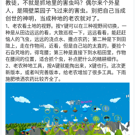
教徒，不就是抓地里的害虫吗？偶尔来个外星
人，是隔壁菜园子飞过来的害虫。别把自己当成
创世的神明，当成种地的老农就对了。
1、老农看土地的视野。按Y键可以在三种视野间切换，一
种是从田边远远的看，大致巡视一下，远远看看，能赶赶
恼人的飞虫，远远的浇点水、撒点农药；第二种是下到田
陇上，走在作物间，近看，但是自己站的太直的，要捡个
石旮旯啥的，得弯腰；第三种是直接下到水稻田里，作物
在腰间的位置，适合抓个虫，补点肥什么的精耕细作。
2、老农种地工具，按A键就能掏出来，X键也行。这次更
新版本，或者叫完善版本，给老农增加了很多工具。下雨
施肥喷洒农药比较齐全了。