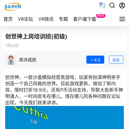
Hot
首页
VR论坛
VR快讯
专题
客户端下载
Quest
创世神上岗培训班(初级)
7月
23日
南沐成辰
关注
私信
创世神，一款沙盒模拟经营类游戏，玩家将扮演神明亲手
创造一个自己风格的世界。目前游戏更新，增加了新内
容，限时打折19.9元，还有P币活动支持，导致大批新手神
明涌入，一时间皮毛在哪儿，煤在哪儿的各种问题在论坛
出现，今天我们就来讲讲。