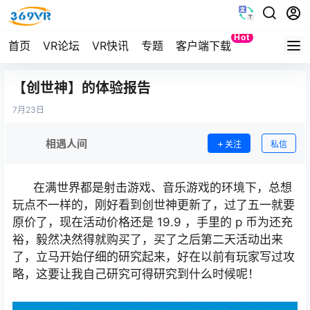
Hot
首页
VR论坛
VR快讯
专题
客户端下载
Quest
【创世神】的体验报告
7月
23日
相遇人间
关注
私信
在满世界都是射击游戏、音乐游戏的环境下，总想
玩点不一样的，刚好看到创世神更新了，过了五一就要
原价了，现在活动价格还是
19.9
，手里的
p
币为还充
裕，毅然决然得就购买了，买了之后第二天活动出来
了，立马开始仔细的研究起来，好在以前有玩家写过攻
略，这要让我自己研究可得研究到什么时候呢！