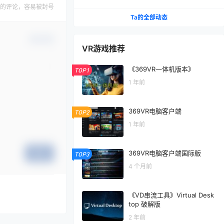
的评论，容易被封号
Ta的全部动态
确认修改
VR游戏推荐
《369VR一体机版本》
TOP1
1 年前
369VR电脑客户端
TOP2
1 年前
369VR电脑客户端国际版
提交
TOP3
4 个月前
《VD串流工具》Virtual Desk
top 破解版
2 年前