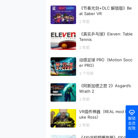
《节奏光剑+DLC 解锁版》Be
at Saber VR
2 年前
《真实乒乓球》Eleven: Table
Tennis
2 年前
动感足球 PRO（Motion Socc
er PRO）
3 个月前
《阿斯加德之怒 2》Asgard’s
Wrath 2
2 年前
VR插件神器（REAL mod By L
uke Ross）
解锁
会员
2 年前
权限
《4XVR视频播放器》4XVR Vi