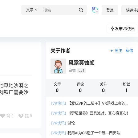
文章
登录
快速注
发布VR快讯
关于作者
关注
私信
风霜莫蚀颜
白银
Lv1
文章
评论
关注
粉丝
地草地沙漠之
0
0
0
1
钢铁厂需要沙
[VR快讯]
【爱玩VR的二猫子】VR游戏上帝的
茶》玩遍元宇宙第1267期
[VR快讯]
《梦境世界》面具派对，真心换真心！
赞
0
踩
0
[VR快讯]
讨论
[VR快讯]
我用AI为G6造了一个展—西安站