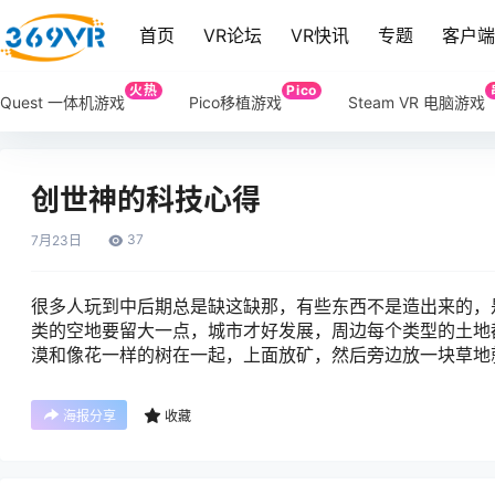
首页
VR论坛
VR快讯
专题
客户
火热
Pico
Quest 一体机游戏
Pico移植游戏
Steam VR 电脑游戏
创世神的科技心得
37
7月
23日
很多人玩到中后期总是缺这缺那，有些东西不是造出来的，
类的空地要留大一点，城市才好发展，周边每个类型的土地
漠和像花一样的树在一起，上面放矿，然后旁边放一块草地
海报分享
收藏