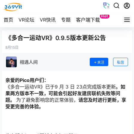
Hot
首页
VR论坛
VR快讯
专题
客户端下载
Quest
《多合一运动VR》0.9.5版本更新公告
8月
15日
相遇人间
关注
私信
亲爱的Pico用户们：
《多合一运动VR》已于9 月 3 日 23点完成版本更新
。如
果两方版本不一致，可能会引起好友建房联机失败等问
题。
为了避免影响您的正常体验，
请您及时进行更新，享
受更完善的体验。