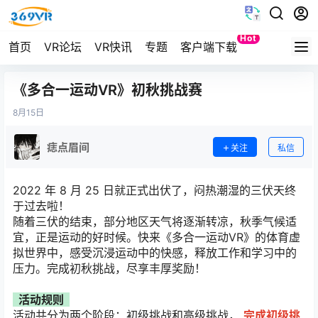
Hot
首页
VR论坛
VR快讯
专题
客户端下载
Quest
《多合一运动VR》初秋挑战赛
8月
15日
痣点眉间
关注
私信
2022 年 8 月 25 日就正式出伏了，闷热潮湿的三伏天终
于过去啦！
随着三伏的结束，部分地区天气将逐渐转凉，秋季气候适
宜，正是运动的好时候。快来《多合一运动VR》的体育虚
拟世界中，感受沉浸运动中的快感，释放工作和学习中的
压力。完成初秋挑战，尽享丰厚奖励！
活动规则
活动共分为两个阶段：初级挑战和高级挑战，
完成初级挑