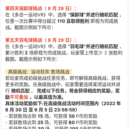
第四天保龄球挑战（ 8 月 28 日）：
在《多合一运动VR》中，选择
“保龄球”并进行随机匹配
，
任意一次比赛中得分超过
110 且取得胜利
即视为完成挑
战。截图示例如下所示：
第五天羽毛球挑战（ 8 月 29 日）：
在《多合一运动VR》中，选择
“羽毛球”并进行随机匹配
，
累计胜利
2
场即视为完成挑战，玩家需上传至少 2 张胜利
截图。截图示例如下所示：
高级挑战：运动狂欢 胜场挑战
若玩家完成初级挑战任意任务，即可解锁高级挑战，获得
更多的奖励。在高级挑战中，玩家需要选择某项运动并进
行
随机匹配
，
完成以下任务，将会获得相应的奖励，奖
励
不可叠加
，以最高值为准。
具体活动奖励如下:在高级挑战活动时间范围内（2022 年
8 月 30 日 至 9 月 5 日 23:59:59）
- 若获胜场达到
15
场，可获得
50
P币的奖励
- 若获胜场达到
25
场，可获得
80
P币的奖励
- 若获胜场达到
30
场，可获得
100
P币的奖励