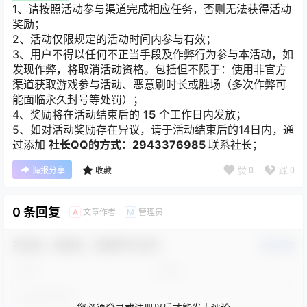
1、请按照活动参与渠道完成相应任务，否则无法获得活动
奖励；
2、活动仅限规定的活动时间内参与有效；
3、用户不得以任何不正当手段及作弊行为参与本活动，如
发现作弊，将取消活动资格。包括但不限于：使用非官方
渠道获取游戏参与活动、恶意刷时长或胜场（多次作弊可
能面临永久封号等处罚）；
4、奖励将在活动结束后的
15
个工作日内发放；
5、如对活动奖励存在异议，请于活动结束后的14日内，通
过添加
社长QQ的方式：2943376985
联系社长；
赞
0
踩
0
海报分享
收藏
0 条回复
文章作者
管理员
A
M
欢迎您，新朋友，感谢参与互动！
确认修改