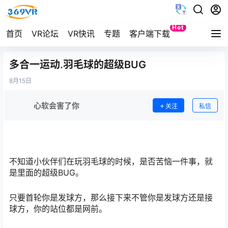
Hot
首页
VR论坛
VR快讯
专题
客户端下载
Quest
多合一运动.羽毛球的超级BUG
8月
15日
心软会害了你
关注
私信
不知道小伙伴们在玩羽毛球的时候，是否苦恼一件事，就
是里面的超级BUG。
只要首轮你是发球方，那么接下来不管你是发球方还是接
球方，你的站位都是网前。