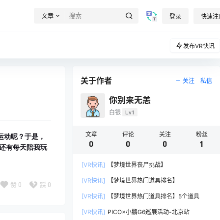
文章
登录
快速注
发布VR快讯
关于作者
关注
私信
你别来无恙
白银
Lv1
文章
评论
关注
粉丝
运动呢？于是，
0
0
0
1
？还有每天陪我玩
[VR快讯]
【梦境世界丧尸挑战】
[VR快讯]
【梦境世界热门道具排名】
赞
0
踩
0
[VR快讯]
【梦境世界热门道具排名】5个道具
[VR快讯]
PICO×小鹏G6巡展活动-北京站