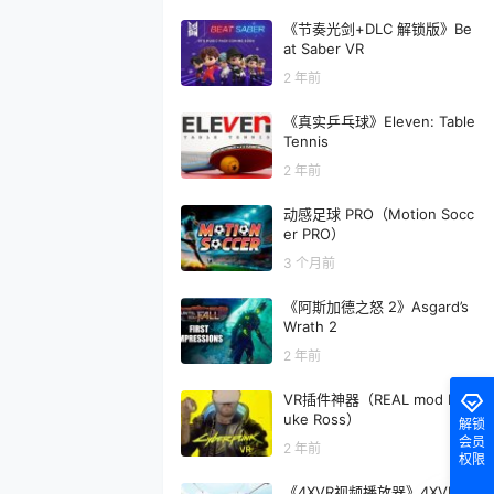
《节奏光剑+DLC 解锁版》Be
at Saber VR
2 年前
《真实乒乓球》Eleven: Table
Tennis
2 年前
动感足球 PRO（Motion Socc
er PRO）
3 个月前
《阿斯加德之怒 2》Asgard’s
Wrath 2
2 年前
VR插件神器（REAL mod By L
uke Ross）
解锁
会员
2 年前
权限
《4XVR视频播放器》4XVR Vi