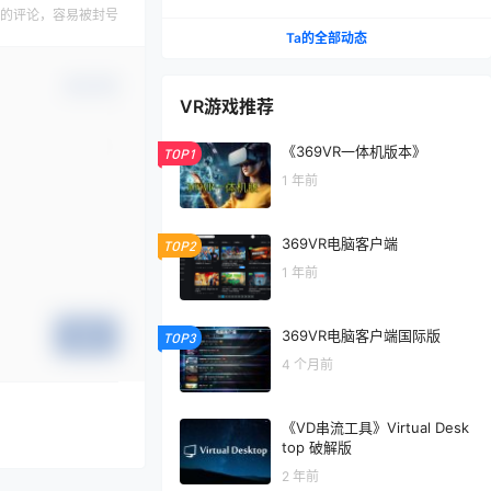
的评论，容易被封号
Ta的全部动态
确认修改
VR游戏推荐
《369VR一体机版本》
TOP1
1 年前
369VR电脑客户端
TOP2
1 年前
369VR电脑客户端国际版
提交
TOP3
4 个月前
《VD串流工具》Virtual Desk
top 破解版
2 年前