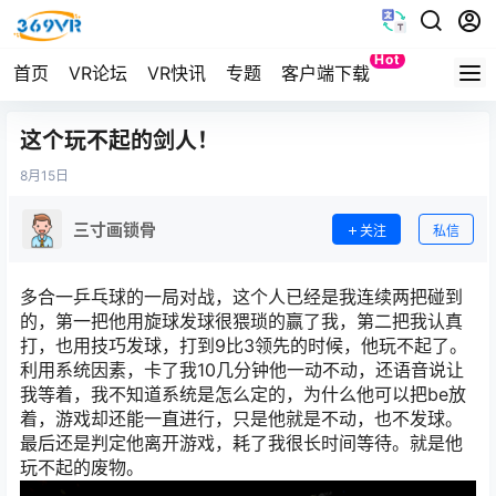
Hot
首页
VR论坛
VR快讯
专题
客户端下载
Quest
这个玩不起的剑人！
8月
15日
三寸画锁骨
关注
私信
多合一乒乓球的一局对战，这个人已经是我连续两把碰到
的，第一把他用旋球发球很猥琐的赢了我，第二把我认真
打，也用技巧发球，打到9比3领先的时候，他玩不起了。
利用系统因素，卡了我10几分钟他一动不动，还语音说让
我等着，我不知道系统是怎么定的，为什么他可以把be放
着，游戏却还能一直进行，只是他就是不动，也不发球。
最后还是判定他离开游戏，耗了我很长时间等待。就是他
玩不起的废物。