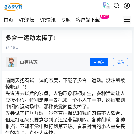
Hot
首页
VR论坛
VR快讯
专题
客户端下载
Quest
多合一运动太棒了!
8月
15日
山有扶苏
关注
私信
前两天抱着试一试的态度，下载了多合一运动。没想到被
惊艳到了！
先说进去以后的沙盘。人物形象栩栩如生，多种活动让人
应接不暇。特别是伸手去抓来一个小人在手中，然后放到
中间的运动场中，那种感觉简直太棒了。
先尝试了打乒乓球。虽然直拍握法和我的习惯不太适合，
但是打起来只要意念到了还是非常顺的。各种削球，各种
推挡，不知不觉中就打到第五级。看着对面的小人垂头丧
气的样子，真让人痛快。