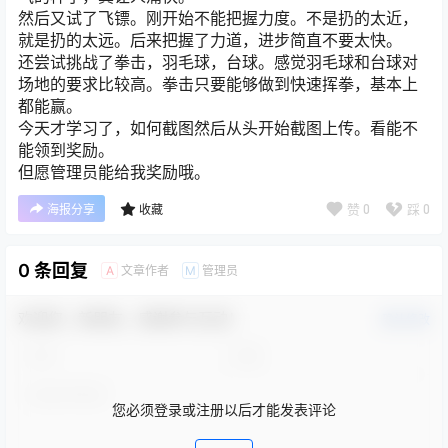
然后又试了飞镖。刚开始不能把握力度。不是扔的太近，
就是扔的太远。后来把握了力道，进步简直不要太快。
还尝试挑战了拳击，羽毛球，台球。感觉羽毛球和台球对
场地的要求比较高。拳击只要能够做到快速挥拳，基本上
都能赢。
今天才学习了，如何截图然后从头开始截图上传。看能不
能领到奖励。
但愿管理员能给我奖励哦。
赞
0
踩
0
海报分享
收藏
0 条回复
文章作者
管理员
A
M
欢迎您，新朋友，感谢参与互动！
确认修改
您必须登录或注册以后才能发表评论