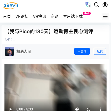
Hot
首页
VR论坛
VR快讯
专题
客户端下载
Quest
【我与Pico的180天】运动博主良心测评
8月
15日
相遇人间
关注
私信