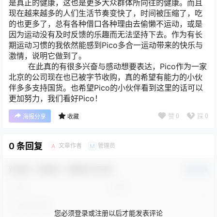
是真正的健康，这也是更多大众群体所向往的健康。而且
现在越来越多的人们生活节奏变快了，时间被压缩了，吃
的也更多了，总有各种借口各种理由去偷懒不运动，或是
因为运动没有及时反馈的乐趣而无法坚持下去。作为有长
期运动习惯的我依然能感到Pico多合一运动带来的快乐与
激情，说明它做到了。
在此真的有很多兴奋与感动想要表达，Pico作为一家
北京的公司现在也已被字节收购，真的希望有能力的小伙
伴多多支持国货。也希望Pico的小伙伴看到这里的话可以
更加努力，我们看好Pico！
赞
0
踩
0
海报分享
收藏
0 条回复
文章作者
管理员
A
M
欢迎您，新朋友，感谢参与互动！
确认修改
您必须登录或注册以后才能发表评论