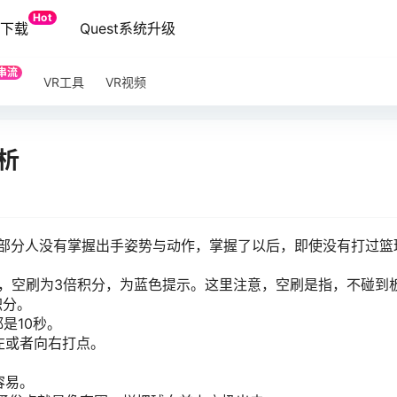
Hot
端下载
Quest系统升级
串流
VR工具
VR视频
析
部分人没有掌握出手姿势与动作，掌握了以后，即使没有打过篮
示，空刷为3倍积分，为蓝色提示。这里注意，空刷是指，不碰到
积分。
是10秒。
左或者向右打点。
容易。