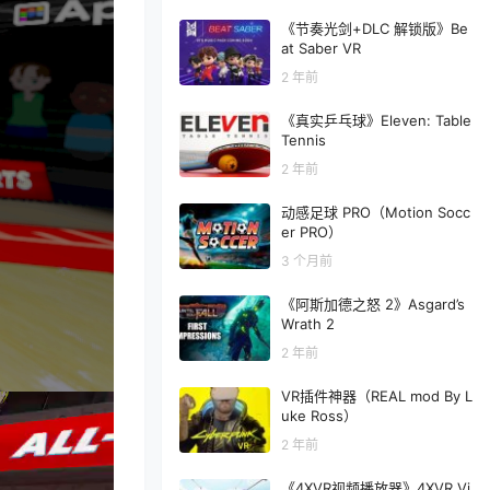
《节奏光剑+DLC 解锁版》Be
at Saber VR
2 年前
《真实乒乓球》Eleven: Table
Tennis
2 年前
动感足球 PRO（Motion Socc
er PRO）
3 个月前
《阿斯加德之怒 2》Asgard’s
Wrath 2
2 年前
VR插件神器（REAL mod By L
uke Ross）
2 年前
《4XVR视频播放器》4XVR Vi