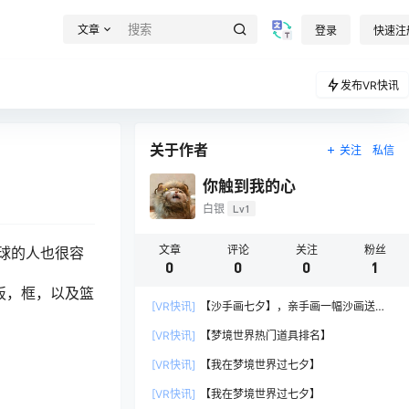
文章
登录
快速注
发布VR快讯
关于作者
关注
私信
你触到我的心
白银
Lv1
文章
评论
关注
粉丝
球的人也很容
0
0
0
1
板，框，以及篮
[VR快讯]
【沙手画七夕】，亲手画一幅沙画送给
TA
[VR快讯]
【梦境世界热门道具排名】
[VR快讯]
【我在梦境世界过七夕】
[VR快讯]
【我在梦境世界过七夕】