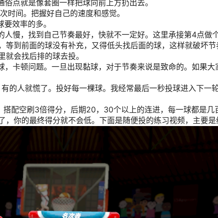
说通俗点就是像套圈一样把球向前上方扔出去。
-6次时间。把握好自己的速度和感觉。
球要效率的多。
有的人慢，找到自己节奏最好，快就不一定好。这里承接第4点做
，等到前面的球没有补充，又得低头找后面的球，这样就破坏节
里就会找后排的球去投。
黏球，卡顿问题。一旦出现黏球，对于节奏来说是致命的。如果大
秒。有的人就慌了。投好每一棵球。我经常最后一秒投球进入下一
，搭配空刷3倍得分，后期20，30个以上的连进，每一球都是几
了，你的最终得分就不会低。下面是随便投的练习视频，主要是