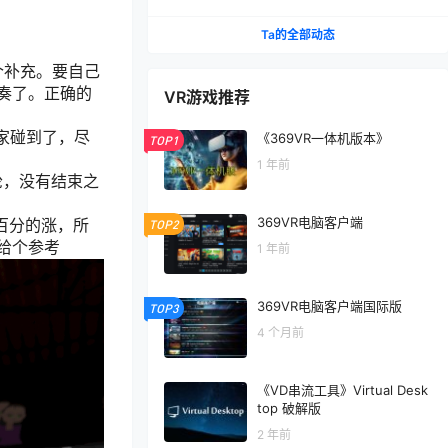
Ta的全部动态
个补充。要自己
奏了。正确的
VR游戏推荐
家碰到了，尽
《369VR一体机版本》
TOP1
1 年前
轮，没有结束之
369VR电脑客户端
百分的涨，所
TOP2
给个参考
1 年前
369VR电脑客户端国际版
TOP3
4 个月前
《VD串流工具》Virtual Desk
top 破解版
2 年前