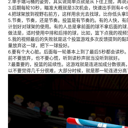
2.单手端马桶的姿势，其实说简单点就是从下往上抛，再
3.后期每轮10秒，瞄准大概就是3次机会，快速出手则有4
4.把球架放到视野右前方，这样用余光去找球，比你低头拿
5.节奏，节奏，还是节奏。投篮是有节奏的。有的人快，
计划好对球架的使用。有的人总是拿前面的球不拿后面的球
做法是，适时使用中排和后排的球，比如，篮下点我的视频
5.我的视频最后的失败就是这个投篮游戏多次反馈提到的
量放弃这一球，把下一球投好。
6.要有个大心脏。后面每一轮基本上到了最后5秒都会读
前不要放弃，也不要心慌，听到读秒声就当没听到就好。
7.最重要的，投篮的延续性。这游戏就是连进加成分数很高
以不要觉得几千分很难，大部分时候，就是那一轮连进分高