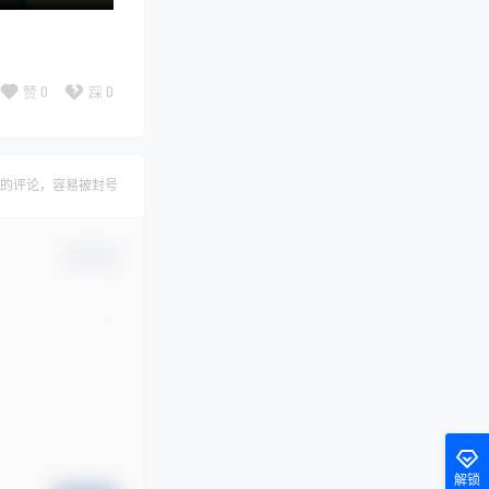
赞
0
踩
0
的评论，容易被封号
确认修改
解锁