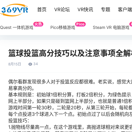
首页
VR论坛
VR快讯
专题
客户
火热
Pico
Quest 一体机游戏
Pico移植游戏
Steam VR 电脑游戏
篮球投篮高分技巧以及注意事项全解
34
8月
15日
偶尔看群发现很多人对于投篮反应都很难。老实说，感觉大
易拿高分的。
基本规则是：初始球1倍积分算，打板2倍积分，为绿色提
网上半部分，如果只是碰到篮网上半部分，也就是普通1倍
游戏时间第一轮30秒，二轮是20秒，从第三轮开始，每轮都
每个点投进3个球进入下一个点。初始点过了以后会随机向
投篮技巧：
1.抛物线尽量高一点，在这个游戏里，高抛进球相对来说更