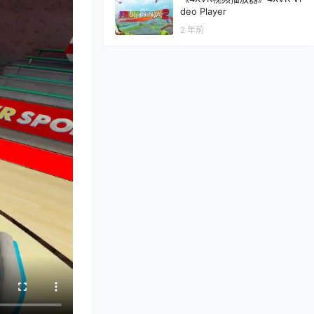
deo Player
2 年前