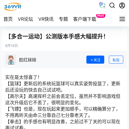
Hot
首页
VR论坛
VR快讯
专题
客户端下载
Quest
【多合一运动】公测版本手感大幅提升！
8月
16日
脸红妹妹
关注
私信
实在是太惊喜了！
【篮球】更新后的系统玩篮球可以真实姿势投篮了，更新
后还没玩的快去自己试试吧。
【高尔夫】高速挥杆之前会丢定位，虽然并不影响游戏但
这次升级后它不丢了，很明显的变化。
【飞镖】也是，现在玩起来更加顺手，可以精确算分了，
不用再听天由命三分靠自己七分靠老天了。
【拳击】的手感也有明显改善，之前过不了关的可以现在
再试试看。