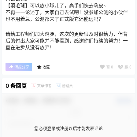
【羽毛球】可以放小球儿了，高手们快去嗨皮~
不再一一论述了，大家自己去试吧！没参加公测的小伙伴
也不用着急，公测都来了正式版它还能远吗？
请给工程师们加大鸡腿，这次的更新很及时很给力，但背
后的付出大家可能并不能看到，感谢你们持续的努力！一
直在进步从没有放弃！
赞
0
踩
0
海报分享
收藏
0 条回复
文章作者
管理员
A
M
欢迎您，新朋友，感谢参与互动！
确认修改
您必须登录或注册以后才能发表评论