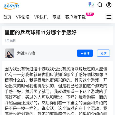
Hot
首页
VR论坛
VR快讯
专题
客户端下载
Quest
里面的乒乓球和11分哪个手感好
8月
16日
为谁※心痛
关注
私信
因为我没有玩过这个游戏我也没有买所以说玩过的人应该
也有十一分我想就是你们应该知道哪个手感好啊比如像飞
镖啊什么的，我觉得我也挺感兴趣的。其实这个游戏一开
始出来的时候我也挺想买的，但是我已经就怕这个游戏的
手感不好，然后买了就亏，我就想知道一下这个游戏的手
感好不好，买过的人可以和我说一下吗？我看购买一面的
介绍画面还挺好的，然后你们看一下里面的画面和介绍的
是不是一模一样的。说实话，这个游戏它有十个运动，我
感觉也挺划算的，就不知道手感怎么样，如果和介绍的画