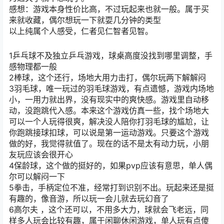
感想：游戏本身性价比高，不过玩起来也就一般。属于买
来就收藏，偶尔想玩一下就耍几分钟的类型
以上纯属个人感受，仁者见仁智者见智。
1乒乓球不及独立乒乓游戏，球桌高度没找到哪里调整，手
感物理都一般
2棒球，这个还行，场地大用力击打，偶尔玩两下解解闷
3羽毛球，唯一玩过的羽毛球游戏，有点遗憾，游戏内场地
小，一用力就出界，没有现实中的爽快感。游戏里自动移
动，没跑跳代入感。本来这个游戏仿真一些，找个场地大
可以一个人玩得很爽，解决没人陪你打羽毛球的尴尬，让
你跑跳接球扣球，可以说是第一运动游戏。只要这个游戏
做的好，我觉得就值了。现在的话不是太有动力玩，小朋
友玩应该会很开心
4保龄球，这个做的挺好的，如果pvp应该有意思，单人偶
尔可以解闷一下
5拳击，手柄定位不准，经常打到识别不出。玩起来还是挺
有趣的，像音游，所以玩一会儿就去玩幻音了
6高尔夫 ，这个还可以，不用多大力，球就会飞老远，同
样多人玩会比较有趣，属于闲聊休闲游戏，单人玩有点傻