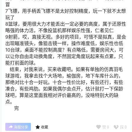
冒
7飞镖，用手柄丢飞镖不是太好控制精度，玩一下就不太想
玩了
8篮球，要用很大力才能丢出一定必要的高度，属于还原性
略强的体力活，不像投篮机那样娱乐性强，仁者见仁
9射箭，哎，直接无视。多好的项目，可惜不是拟真，是会
出现瞄准镜头，像狙击镜一样，操作难度低，娱乐性也低
10台球，桌面不能控制高度？有点略低，需要房间大，可
以让你自由走动换角度，不然固定角度玩起来有点累，只
能打前面的球。
结束，对我来说，买来收藏吧。如果有单独的仿真羽毛
球游戏，我拿去找个大场地，瑜伽房，地下车库什么的，
那绝对比十合一好玩。十合一性价比好，有些还行，有些
凑合，有些鸡肋。如果我偶尔会点开，估计就打一下保龄
球吧，算是这里面我相对评价最高的，没啥特别大的缺
点。
完
赞
0
踩
0
海报分享
收藏