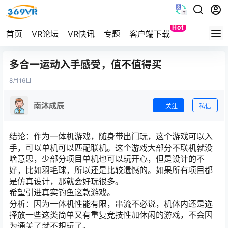
Hot
首页
VR论坛
VR快讯
专题
客户端下载
Quest
多合一运动入手感受，值不值得买
8月
16日
南沐成辰
关注
私信
结论：作为一体机游戏，随身带出门玩，这个游戏可以入
手，可以单机可以匹配联机。这个游戏大部分不联机就没
啥意思，少部分项目单机也可以玩开心，但是设计的不
好，比如羽毛球，所以还是比较遗憾的。如果所有项目都
是仿真设计，那就会好玩很多。
希望引进真实钓鱼这款游戏。
分析：因为一体机性能有限，串流不必说，机体内还是选
择放一些这类简单又有重复竞技性加休闲的游戏，不会因
为通关了就不想玩了。