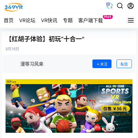
Hot
首页
VR论坛
VR快讯
专题
客户端下载
Quest
【红胡子体验】初玩“十合一"
8月
16日
漫等习风来
关注
私信