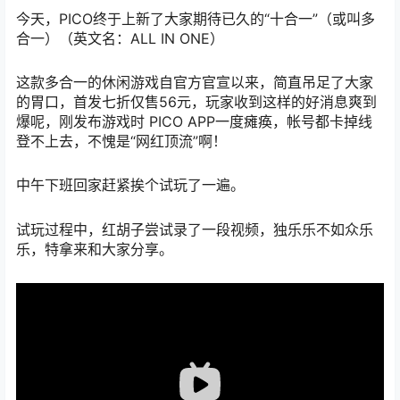
今天，PICO终于上新了大家期待已久的“十合一”（或叫多
合一）（英文名：ALL IN ONE）
这款多合一的休闲游戏自官方官宣以来，简直吊足了大家
的胃口，首发七折仅售56元，玩家收到这样的好消息爽到
爆呢，刚发布游戏时 PICO APP一度瘫痪，帐号都卡掉线
登不上去，不愧是“网红顶流”啊！
中午下班回家赶紧挨个试玩了一遍。
试玩过程中，红胡子尝试录了一段视频，独乐乐不如众乐
乐，特拿来和大家分享。