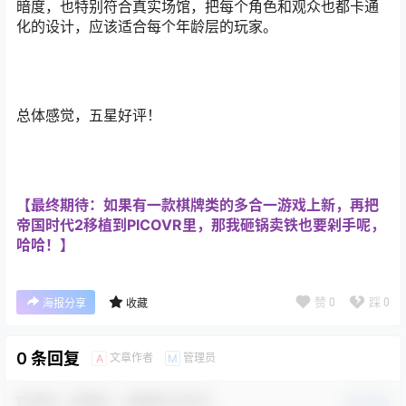
暗度，也特别符合真实场馆，把每个角色和观众也都卡通
化的设计，应该适合每个年龄层的玩家。
总体感觉，五星好评！
【最终期待：如果有一款棋牌类的多合一游戏上新，再把
帝国时代2移植到PICOVR里，那我砸锅卖铁也要剁手呢，
哈哈！】
赞
0
踩
0
海报分享
收藏
0 条回复
文章作者
管理员
A
M
欢迎您，新朋友，感谢参与互动！
确认修改