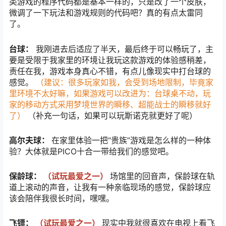
类游戏的程序代码都是基本一样的，只是改了一个皮肤，
微调了一下玩法和游戏规则的代码吧？真的有点太雷同
了。
台球：
我刚进去后适应了半天，最后终于可以畅玩了，主
要是受限于我家里的环境让我玩这款游戏的体验感稍差，
责任在我，游戏本身真心不错，有点儿像现实中打台球的
感觉。
（建议：很多玩家如我，会受到场地限制，毕竟家
里环境不太好嘛，如果游戏可以改进为：台球桌不动，玩
家的移动方式采用梦境世界的瞬移、超能战士的瞬移就好
了）
（补充一句话，如果可以玩斯诺克就更好了呢）
高尔夫球：
在家里体验一把“贵族”游戏是怎么样的一种体
验？大体就是PICO十合一带给我们的感觉吧。
保龄球：
（试玩最爱之一）
场馆里的回音声，保龄球在轨
道上滚动的声音，让我有一种亲临现场的感觉，保龄球应
该会陪伴我很长时间，嘿嘿。
飞镖：
（试玩最爱之一）
现实中我就很喜欢在电视上看飞