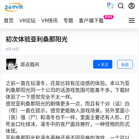
Hot
首页
VR论坛
VR快讯
专题
客户端下载
Quest
初次体验亚利桑那阳光
8月
16日
痣点眉间
关注
私信
之前一直在玩凛冬，还是比较有压迫感的体验。本以为亚
利桑那阳光同一个公司的话游戏氛围可能差不多，下载好
体验了一下感觉完全不太一样。
感觉亚利桑那阳光的剧情更多一点，而且有个对（话）白
（唠）一直在提示，感觉更能融入游戏场景。另外里面小
（丧）强（尸）和凛冬也不一样，里面主要还有人形，打
死会口吐绿沫，凛冬中的丧尸面目狰狞，一种怪物的形式
体现。
亚利桑那阳光和凛冬两种还是不同风格的游戏，一个可以