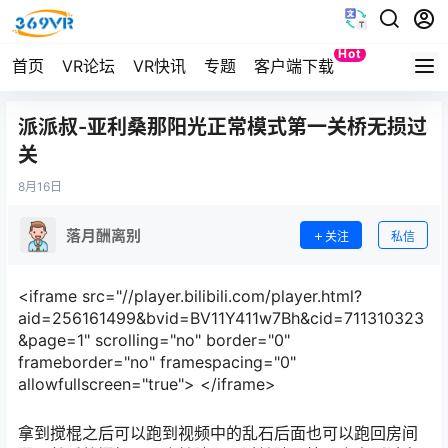
Hot
首页
VR论坛
VR快讯
专题
客户端下载
Quest
派派叔-亚利桑那阳光正常模式第一关桥无损过
关
8月
16日
落月酬离别
关注
私信
<iframe src="//player.bilibili.com/player.html?
aid=256161499&bvid=BV11Y411w7Bh&cid=711310323
&page=1" scrolling="no" border="0"
frameborder="no" framespacing="0"
allowfullscreen="true"> </iframe>
拿到搅棍之后可以跑到视频中的乱石后面也可以跑回房间