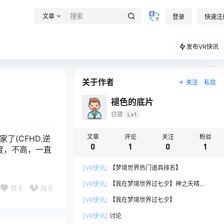
文章
登录
快速注
发布VR快讯
关于作者
关注
私信
褪色的底片
白银
Lv1
文章
评论
关注
粉丝
(CFHD.逆
0
1
0
1
度，不高，一直
[VR快讯]
【梦境世界热门道具排名】
[VR快讯]
【我在梦境世界过七夕】神之天晴
赞
0
踩
0
（现：菜团子）
[VR快讯]
【我在梦境世界过七夕】
[VR快讯]
讨论