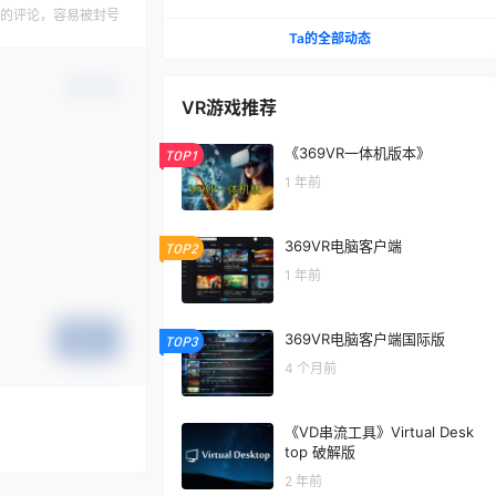
的评论，容易被封号
Ta的全部动态
确认修改
VR游戏推荐
《369VR一体机版本》
TOP1
1 年前
369VR电脑客户端
TOP2
1 年前
369VR电脑客户端国际版
提交
TOP3
4 个月前
《VD串流工具》Virtual Desk
top 破解版
2 年前