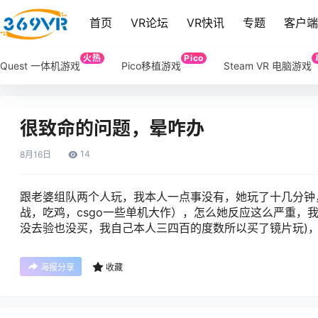
首页
VR论坛
VR快讯
专题
客户
火热
Pico
Quest 一体机游戏
Pico移植游戏
Steam VR 电脑游戏
很致命的问题，晕咋办
14
8月
16日
跟老婆组队两个人玩，我本人一点事没有，她玩了十几分钟，
战，吃鸡，csgo一些单机大作），怎么她反应这么严重，
没去验也没买，我自己本人三四百的度数所以买了镜片玩)，
海报分享
收藏