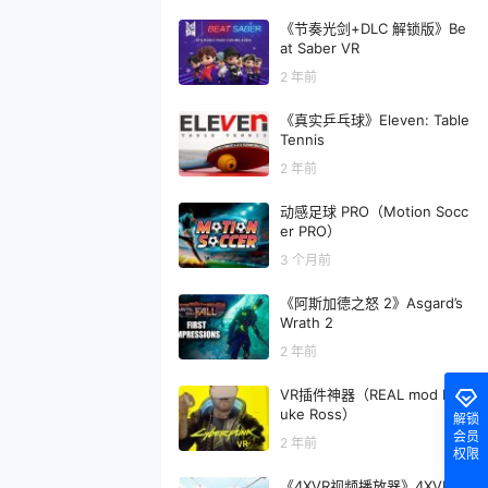
《节奏光剑+DLC 解锁版》Be
at Saber VR
2 年前
《真实乒乓球》Eleven: Table
Tennis
2 年前
动感足球 PRO（Motion Socc
er PRO）
3 个月前
《阿斯加德之怒 2》Asgard’s
Wrath 2
2 年前
VR插件神器（REAL mod By L
uke Ross）
解锁
会员
2 年前
权限
《4XVR视频播放器》4XVR Vi