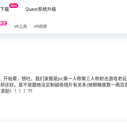
Hot
端下载
Quest系统升级
串流
VR工具
VR视频
开始晕，想吐，我们家都是pc第一人称第三人称射击游戏老玩家了
我却还好。是不是跟她没定制磁吸镜片有关系(她眼睛度数一两百
求助！！！！??