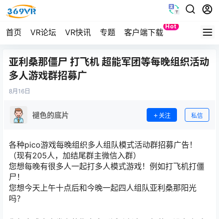
Hot
首页
VR论坛
VR快讯
专题
客户端下载
Quest
亚利桑那僵尸 打飞机 超能军团等每晚组织活动
多人游戏群招募广
8月
16日
褪色的底片
关注
私信
各种pico游戏每晚组织多人组队模式活动群招募广告！
（现有205人，加结尾群主微信入群）
您想每晚有很多人一起打多人模式游戏！例如打飞机打僵
尸！
您想今天上午十点后和今晚一起四人组队亚利桑那阳光
吗？