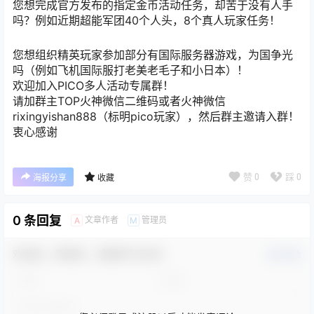
您想完成官方发布的指定金币活动任务，却苦于没有人手
吗？例如近期超能军团40个人头，8个真人玩家任务！
您想组织精英玩家参加部分有国际服务器游戏，为国争光
吗（例如飞机国际服打老美老毛子和小日本）！
欢迎加入PICO多人活动专属群！
请加群主TOP火神微信二维码或者火神微信
rixingyishan888（标明pico玩家），然后群主邀请入群！
衷心感谢
赞
0
踩
0
海报分享
收藏
0 条回复
文章作者
管理员
A
M
欢迎您，新朋友，感谢参与互动！
确认修改