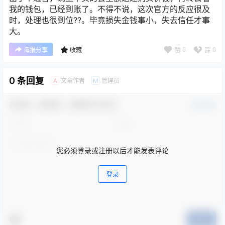
我的钱包，已经到账了。不得不说，这次官方的反应很及
时，处理也很到位??。毕竟损失金钱事小，失去信任才事
大。
赞
0
踩
0
海报分享
收藏
0 条回复
文章作者
管理员
A
M
欢迎您，新朋友，感谢参与互动！
确认修改
您必须登录或注册以后才能发表评论
登录
提交